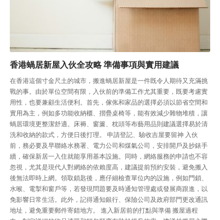
香港蝸居新屋入伙全攻略 準備事項與實用建議
在香港這個寸金尺土的城市，搬進蝸居新屋是一件既令人期待又充滿挑
戰的事。由於單位空間有限，入伙前的準備工作尤其重要，既要考慮實
用性，也要兼顧生活便利。首先，傢俬和家品的選擇必須以節省空間和
實用為主，例如多功能收納櫃、摺疊桌椅等，能有效減少雜物堆積，讓
蝸居環境更整潔舒適。床褥、窗簾、枕頭等布藝用品則建議選擇易於清
洗和收納的款式，方便日後打理。 申請登記、驗收吉屋要留神 入伙
前，務必要及早聯絡水務署、電力公司和煤氣公司，安排開戶及抄錶手
續，確保新居一入住就能享用基本設施。同時，網絡服務的申請也不容
忽視，尤其是現代人對網絡的依賴度高，建議提前預約安裝，避免搬入
後無法即時上網。領取鎖匙後，應仔細檢查單位內的設施，例如門鎖、
水喉、電掣和窗戶等，若發現問題要及時通知管理處或發展商跟進，以
免影響日常生活。此外，記得通知銀行、保險公司及政府部門更改通訊
地址，避免重要郵件寄錯地方。 進入新居前的打點與準備 搬屋過程