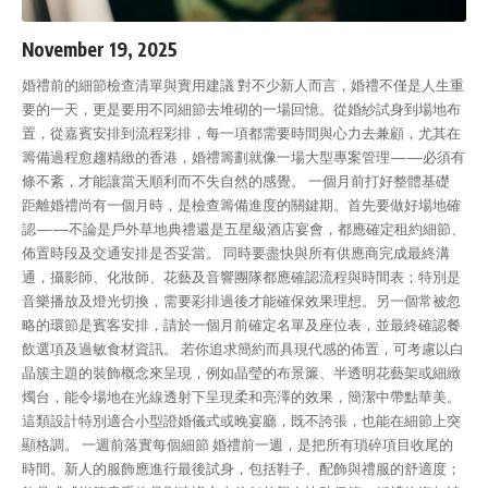
November 19, 2025
婚禮前的細節檢查清單與實用建議 對不少新人而言，婚禮不僅是人生重
要的一天，更是要用不同細節去堆砌的一場回憶。從婚紗試身到場地布
置，從嘉賓安排到流程彩排，每一項都需要時間與心力去兼顧，尤其在
籌備過程愈趨精緻的香港，婚禮籌劃就像一場大型專案管理——必須有
條不紊，才能讓當天順利而不失自然的感覺。 一個月前打好整體基礎
距離婚禮尚有一個月時，是檢查籌備進度的關鍵期。首先要做好場地確
認——不論是戶外草地典禮還是五星級酒店宴會，都應確定租約細節、
佈置時段及交通安排是否妥當。 同時要盡快與所有供應商完成最終溝
通，攝影師、化妝師、花藝及音響團隊都應確認流程與時間表；特別是
音樂播放及燈光切換，需要彩排過後才能確保效果理想。另一個常被忽
略的環節是賓客安排，請於一個月前確定名單及座位表，並最終確認餐
飲選項及過敏食材資訊。 若你追求簡約而具現代感的佈置，可考慮以白
晶簇主題的裝飾概念來呈現，例如晶瑩的布景簾、半透明花藝架或細緻
燭台，能令場地在光線透射下呈現柔和亮澤的效果，簡潔中帶點華美。
這類設計特別適合小型證婚儀式或晚宴廳，既不誇張，也能在細節上突
顯格調。 一週前落實每個細節 婚禮前一週，是把所有瑣碎項目收尾的
時間。新人的服飾應進行最後試身，包括鞋子、配飾與禮服的舒適度；