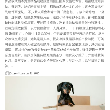
飾品或戒指等貴重物品則建議交由信任的親友協助保管。婚禮物資如請
帖、簽到簿、結婚證書副本等，都應放進統一文件袋中，避免當日找不
到物件而慌亂。 不少新人還會準備一個「應急包」，放上針線包、止痛
藥、透明膠、粉餅及防暈妝用品，這些小物件看似不起眼，卻可能在關
鍵時刻拯救整個場面。至於回禮禮物，務必提前檢查數量與包裝狀況，
並確定擺放位置，以方便婚宴當日人員分派。 一日前檢查流程與放鬆心
情 婚禮前夕，心情往往最為緊張，但也是最需要整理思緒的時候。應再
次檢查交通安排，尤其是新人車、親友車隊及攝影車的出發時間。可與
司儀及婚禮統籌人確認流程順序、致辭時間及音樂播放環節，減少臨場
遺漏。 同場地的佈置最好於前一日晚完成或初步確認，確保翌日一早不
必倉促應對。新娘房與接待區應預備茶水、輕食及小鏡子，方便補妝與
休息。最重要的，是讓自己保持輕鬆的心態，早點休息，為翌日留足精
神。…
Dizzy
November 19, 2025