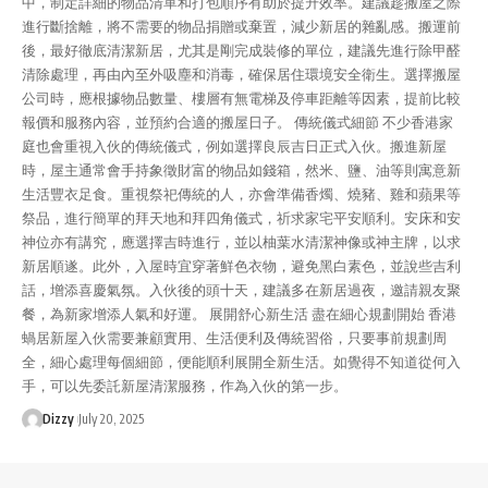
中，制定詳細的物品清單和打包順序有助於提升效率。建議趁搬屋之際
進行斷捨離，將不需要的物品捐贈或棄置，減少新居的雜亂感。搬運前
後，最好徹底清潔新居，尤其是剛完成裝修的單位，建議先進行除甲醛
清除處理，再由內至外吸塵和消毒，確保居住環境安全衛生。選擇搬屋
公司時，應根據物品數量、樓層有無電梯及停車距離等因素，提前比較
報價和服務內容，並預約合適的搬屋日子。 傳統儀式細節 不少香港家
庭也會重視入伙的傳統儀式，例如選擇良辰吉日正式入伙。搬進新屋
時，屋主通常會手持象徵財富的物品如錢箱，然米、鹽、油等則寓意新
生活豐衣足食。重視祭祀傳統的人，亦會準備香燭、燒豬、雞和蘋果等
祭品，進行簡單的拜天地和拜四角儀式，祈求家宅平安順利。安床和安
神位亦有講究，應選擇吉時進行，並以柚葉水清潔神像或神主牌，以求
新居順遂。此外，入屋時宜穿著鮮色衣物，避免黑白素色，並說些吉利
話，增添喜慶氣氛。入伙後的頭十天，建議多在新居過夜，邀請親友聚
餐，為新家增添人氣和好運。 展開舒心新生活 盡在細心規劃開始 香港
蝸居新屋入伙需要兼顧實用、生活便利及傳統習俗，只要事前規劃周
全，細心處理每個細節，便能順利展開全新生活。如覺得不知道從何入
手，可以先委託新屋清潔服務，作為入伙的第一步。
Dizzy
July 20, 2025